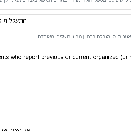
יכותרפיסט, מטפל, חוקר ומדריך בתחום הטיפול בגברים נפגעי תקיפה
התעללות טקסית ו - ontrol
טרית,
ס. מנהלת ברה״ן מחוז ירושלים, מאוחדת
s who report previous or current organized (or r
אל האור שבק