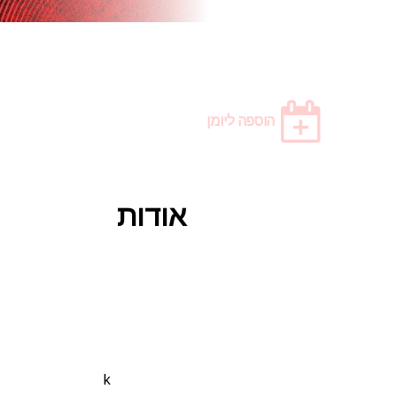
הוספה ליומן
אודות
k