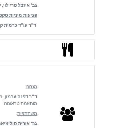
גב' איזבל סרי לוי,
ע
פגיעות מיניות טק
ד"ר עו"ד כרמית ק
מנחה
:
ד״ר דפנה ערמון,
מנ
מותאמת טראומה
משתתפות
:
גב' אורית סוליציאנ