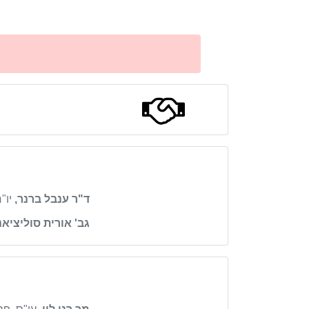
ד"ר ענבל ברנר,
יו"
גב' אורית סוליציאנו