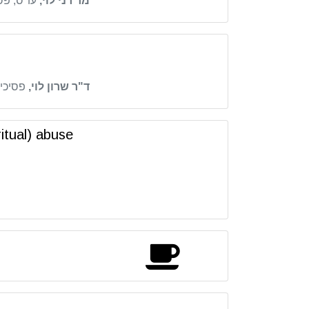
מר רני לוי,
עו"ס, פס
ד"ר שרון לוי,
פסיכיא
itual) abuse